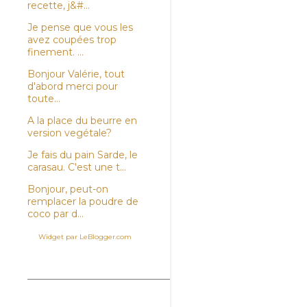
recette, j&#...
Je pense que vous les
avez coupées trop
finement. ...
Bonjour Valérie, tout
d'abord merci pour
toute...
A la place du beurre en
version vegétale?
Je fais du pain Sarde, le
carasau. C'est une t...
Bonjour, peut-on
remplacer la poudre de
coco par d...
Widget par LeBlogger.com