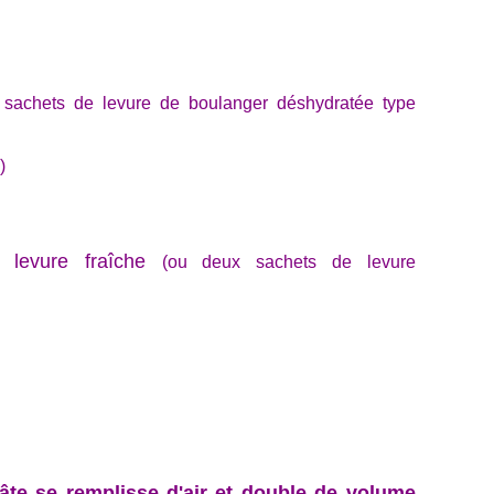
 sachets de levure de boulanger déshydratée type
)
levure fraîche
(ou deux sachets de levure
âte se remplisse d'air et
double de volume