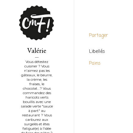
Partager
Valérie
Libellés
Vous détestez
Pains
cuisiner ? Vous
n'aimez pas les
gâteaux, le beurre,
la crème, les
fraises, le
chocolat...? Vous
commandez des
haricots verts
bouillis avec une
salade verte "sauce
à part" au
restaurant ? Vous
carburez aux
surgelés et êtes
fatigué(e) à l'idée
de faire des pâtes ?