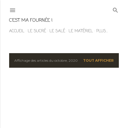
Accéder au contenu principal
C'EST MA FOURNÉE !
ACCUEIL
LE SUCRÉ
LE SALÉ
LE MATÉRIEL
PLUS…
Affichage des articles du octobre, 2020
TOUT AFFICHER
A
r
t
i
c