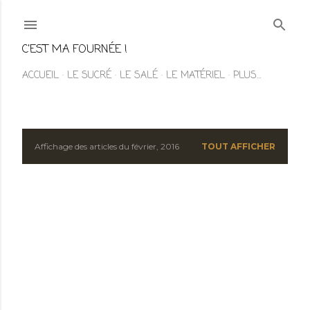
Accéder au contenu principal
C'EST MA FOURNÉE !
ACCUEIL
LE SUCRÉ
LE SALÉ
LE MATÉRIEL
PLUS…
Affichage des articles du février, 2016
TOUT AFFICHER
A
r
t
i
c