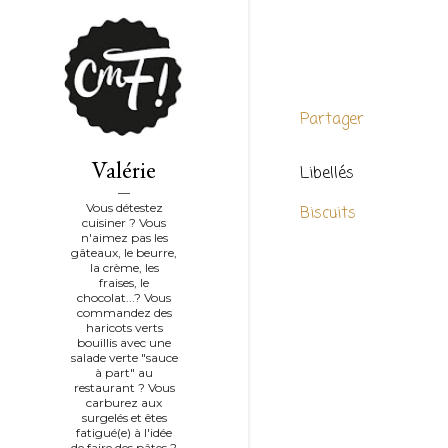
Partager
Valérie
Libellés
Vous détestez
Biscuits
cuisiner ? Vous
n'aimez pas les
gâteaux, le beurre,
la crème, les
fraises, le
chocolat...? Vous
commandez des
haricots verts
bouillis avec une
salade verte "sauce
à part" au
restaurant ? Vous
carburez aux
surgelés et êtes
fatigué(e) à l'idée
de faire des pâtes ?