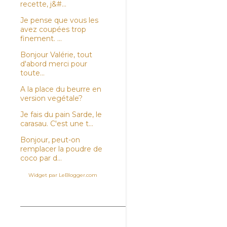
recette, j&#...
Je pense que vous les
avez coupées trop
finement. ...
Bonjour Valérie, tout
d'abord merci pour
toute...
A la place du beurre en
version vegétale?
Je fais du pain Sarde, le
carasau. C'est une t...
Bonjour, peut-on
remplacer la poudre de
coco par d...
Widget par LeBlogger.com