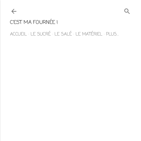
Accéder au contenu principal
C'EST MA FOURNÉE !
ACCUEIL
LE SUCRÉ
LE SALÉ
LE MATÉRIEL
PLUS…