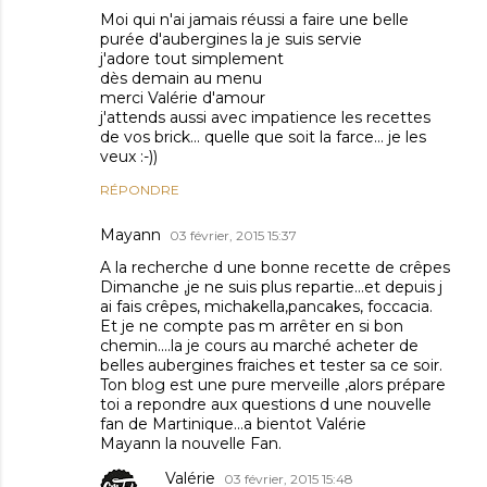
Moi qui n'ai jamais réussi a faire une belle
purée d'aubergines la je suis servie
j'adore tout simplement
dès demain au menu
merci Valérie d'amour
j'attends aussi avec impatience les recettes
de vos brick... quelle que soit la farce... je les
veux :-))
RÉPONDRE
Mayann
03 février, 2015 15:37
A la recherche d une bonne recette de crêpes
Dimanche ,je ne suis plus repartie...et depuis j
ai fais crêpes, michakella,pancakes, foccacia.
Et je ne compte pas m arrêter en si bon
chemin....la je cours au marché acheter de
belles aubergines fraiches et tester sa ce soir.
Ton blog est une pure merveille ,alors prépare
toi a repondre aux questions d une nouvelle
fan de Martinique...a bientot Valérie
Mayann la nouvelle Fan.
Valérie
03 février, 2015 15:48