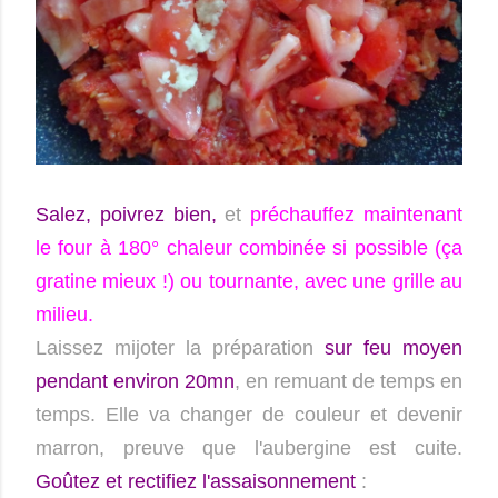
Salez, poivrez bien,
et
préchauffez maintenant
le four à 180° chaleur combinée si possible (ça
gratine mieux !) ou tournante, avec une grille au
milieu.
Laissez mijoter la préparation
sur feu moyen
pendant environ 20mn
, en remuant de temps en
temps. Elle va changer de couleur et devenir
marron, preuve que l'aubergine est cuite.
Goûtez et rectifiez l'assaisonnement
: