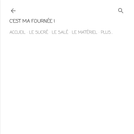
Accéder au contenu principal
C'EST MA FOURNÉE !
ACCUEIL
LE SUCRÉ
LE SALÉ
LE MATÉRIEL
PLUS…