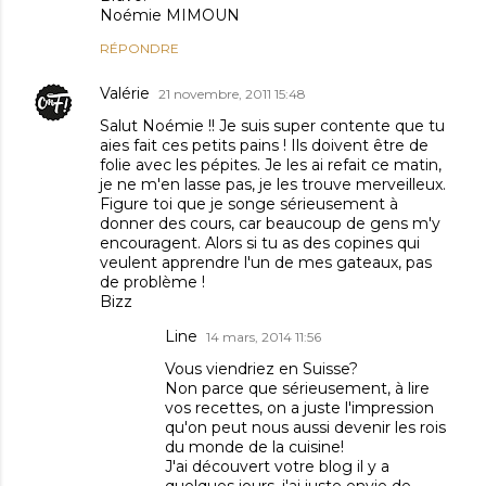
Noémie MIMOUN
RÉPONDRE
Valérie
21 novembre, 2011 15:48
Salut Noémie !! Je suis super contente que tu
aies fait ces petits pains ! Ils doivent être de
folie avec les pépites. Je les ai refait ce matin,
je ne m'en lasse pas, je les trouve merveilleux.
Figure toi que je songe sérieusement à
donner des cours, car beaucoup de gens m'y
encouragent. Alors si tu as des copines qui
veulent apprendre l'un de mes gateaux, pas
de problème !
Bizz
Line
14 mars, 2014 11:56
Vous viendriez en Suisse?
Non parce que sérieusement, à lire
vos recettes, on a juste l'impression
qu'on peut nous aussi devenir les rois
du monde de la cuisine!
J'ai découvert votre blog il y a
quelques jours, j'ai juste envie de