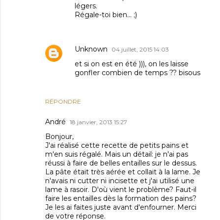
légers.
Régale-toi bien... ;)
Unknown
04 juillet, 2015 14:03
et si on est en été ))), on les laisse
gonfler combien de temps ?? bisous
RÉPONDRE
André
18 janvier, 2013 15:27
Bonjour,
J'ai réalisé cette recette de petits pains et
m'en suis régalé. Mais un détail: je n'ai pas
réussi à faire de belles entailles sur le dessus.
La pâte était très aérée et collait à la lame. Je
n'avais ni cutter ni incisette et j'ai utilisé une
lame à rasoir. D'où vient le problème? Faut-il
faire les entailles dès la formation des pains?
Je les ai faites juste avant d'enfourner. Merci
de votre réponse.