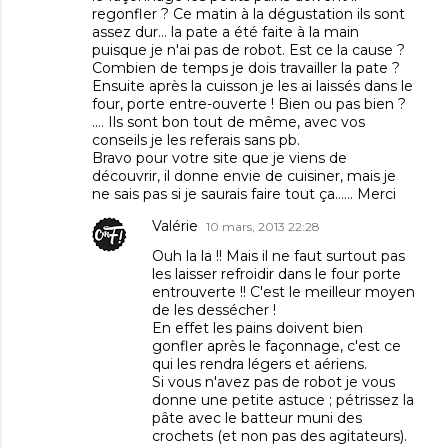
regonfler ? Ce matin à la dégustation ils sont
assez dur... la pate a été faite à la main
puisque je n'ai pas de robot. Est ce la cause ?
Combien de temps je dois travailler la pate ?
Ensuite après la cuisson je les ai laissés dans le
four, porte entre-ouverte ! Bien ou pas bien ?
.... Ils sont bon tout de même, avec vos
conseils je les referais sans pb.
Bravo pour votre site que je viens de
découvrir, il donne envie de cuisiner, mais je
ne sais pas si je saurais faire tout ça...... Merci
Valérie
10 mars, 2013 22:28
Ouh la la !! Mais il ne faut surtout pas
les laisser refroidir dans le four porte
entrouverte !! C'est le meilleur moyen
de les dessécher !
En effet les pains doivent bien
gonfler après le façonnage, c'est ce
qui les rendra légers et aériens.
Si vous n'avez pas de robot je vous
donne une petite astuce ; pétrissez la
pâte avec le batteur muni des
crochets (et non pas des agitateurs).