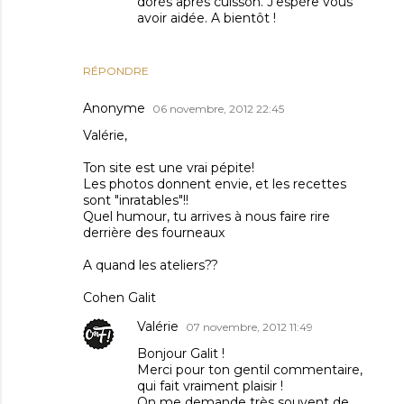
dorés après cuisson. J'espère vous
avoir aidée. A bientôt !
RÉPONDRE
Anonyme
06 novembre, 2012 22:45
Valérie,
Ton site est une vrai pépite!
Les photos donnent envie, et les recettes
sont "inratables"!!
Quel humour, tu arrives à nous faire rire
derrière des fourneaux
A quand les ateliers??
Cohen Galit
Valérie
07 novembre, 2012 11:49
Bonjour Galit !
Merci pour ton gentil commentaire,
qui fait vraiment plaisir !
On me demande très souvent de