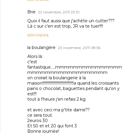
Brie
22 novembre, 2011 23:10
Quoi il faut aussi que j'achète un cutter???
Là c sur c'en est trop, JR va te tuer!!!!
RÉPONDRE
la boulangère
23 novembre, 2011 08:56
Alors là:
c'est
fantastique.....mmmmmmmmmmmmmmm
mmmmmmmmmmmmmmmmmm
on croirait la boulangerie à la
maison!!!!!!!!!!!!!!!!!!!!!!!!!!!!!!!!!!!a quand les croissants
pains o chocolat, baguettes pendant qu'on y
est!!!
tout à l'heure j'en refais 2 kg
et avec ceci ma p'tite dame??
ce sera tout.
2euros 30
Et 50 et et 20 qui font 3
Bonne journée!