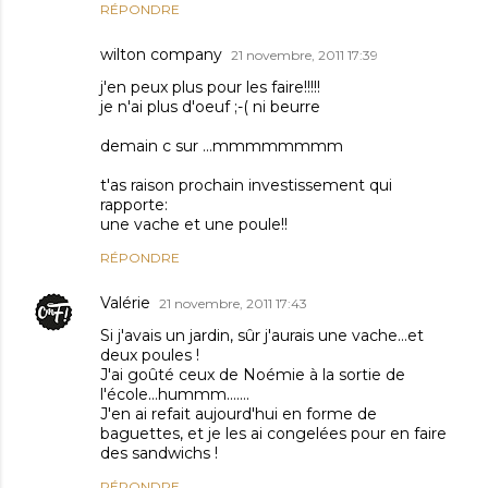
RÉPONDRE
wilton company
21 novembre, 2011 17:39
j'en peux plus pour les faire!!!!!
je n'ai plus d'oeuf ;-( ni beurre
demain c sur ...mmmmmmmm
t'as raison prochain investissement qui
rapporte:
une vache et une poule!!
RÉPONDRE
Valérie
21 novembre, 2011 17:43
Si j'avais un jardin, sûr j'aurais une vache...et
deux poules !
J'ai goûté ceux de Noémie à la sortie de
l'école...hummm.......
J'en ai refait aujourd'hui en forme de
baguettes, et je les ai congelées pour en faire
des sandwichs !
RÉPONDRE