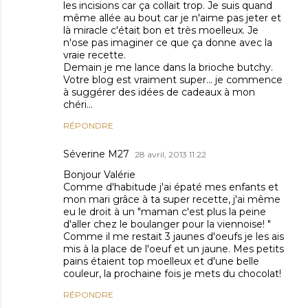
les incisions car ça collait trop. Je suis quand
même allée au bout car je n'aime pas jeter et
là miracle c'était bon et très moelleux. Je
n'ose pas imaginer ce que ça donne avec la
vraie recette.
Demain je me lance dans la brioche butchy.
Votre blog est vraiment super... je commence
à suggérer des idées de cadeaux à mon
chéri...
RÉPONDRE
Séverine M27
28 avril, 2013 11:22
Bonjour Valérie
Comme d'habitude j'ai épaté mes enfants et
mon mari grâce à ta super recette, j'ai même
eu le droit à un "maman c'est plus la peine
d'aller chez le boulanger pour la viennoise! "
Comme il me restait 3 jaunes d'oeufs je les ais
mis à la place de l'oeuf et un jaune. Mes petits
pains étaient top moelleux et d'une belle
couleur, la prochaine fois je mets du chocolat!
RÉPONDRE