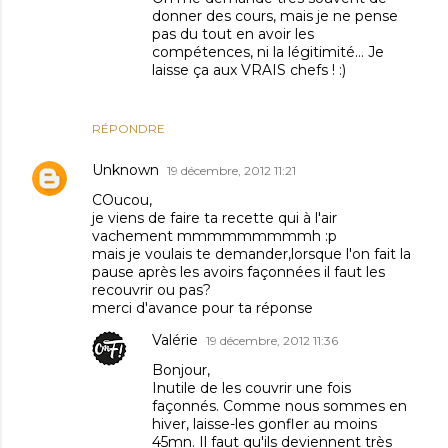
donner des cours, mais je ne pense
pas du tout en avoir les
compétences, ni la légitimité... Je
laisse ça aux VRAIS chefs ! :)
RÉPONDRE
Unknown
19 décembre, 2012 11:21
COucou,
je viens de faire ta recette qui à l'air
vachement mmmmmmmmmh :p
mais je voulais te demander,lorsque l'on fait la
pause après les avoirs façonnées il faut les
recouvrir ou pas?
merci d'avance pour ta réponse
Valérie
19 décembre, 2012 11:36
Bonjour,
Inutile de les couvrir une fois
façonnés. Comme nous sommes en
hiver, laisse-les gonfler au moins
45mn. Il faut qu'ils deviennent très