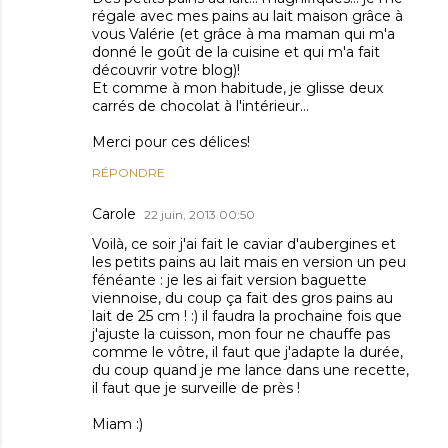
régale avec mes pains au lait maison grâce à
vous Valérie (et grâce à ma maman qui m'a
donné le goût de la cuisine et qui m'a fait
découvrir votre blog)!
Et comme à mon habitude, je glisse deux
carrés de chocolat à l'intérieur...
Merci pour ces délices!
RÉPONDRE
Carole
22 juin, 2013 00:50
Voilà, ce soir j'ai fait le caviar d'aubergines et
les petits pains au lait mais en version un peu
fénéante : je les ai fait version baguette
viennoise, du coup ça fait des gros pains au
lait de 25 cm ! :) il faudra la prochaine fois que
j'ajuste la cuisson, mon four ne chauffe pas
comme le vôtre, il faut que j'adapte la durée,
du coup quand je me lance dans une recette,
il faut que je surveille de près !
Miam :)