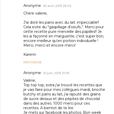
Anonyme
29 avril, 2013 23:02
Chere valerie,
J'ai doré les pains avec du lait: impeccable!!
Cela evite du "gaspillage d'oeufs..". Merci pour
cette recette pure merveille des papilles!! Je
les ai façonné en marguerite, c'est super bon,
encore meilleur qu'en portion individuelle !
Merci, merci et encore merci!
Karenn
RÉPONDRE
Anonyme
01 juin, 2013 21:05
Valérie,
Top top top, extra j'ai trouvé les recettes que
je vais faire pour mes collégues mardi, brioche
butchy et pains au lait, j'ai rajouté des grains
de sucre dessus et des pépites de chocolat
dans des autres. 1000 merci pour ces
recettes. A bientot de te lire.
Je mets sur facebook les photos. Bon week