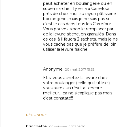
peut acheter en boulangerie ou en
supermarché. Il y en a à Carrefour
près de chez moi, au rayon pâtisserie
boulangerie, mais je ne sais pas si
c'est le cas dans tous les Carrefour.
Vous pouvez sinon le remplacer par
de la levure sèche, en granulés. Dans
ce cas là il faudra 2 sachets, mais je ne
vous cache pas que je préfère de loin
utiliser la levure fraîche !
Anonyme
20 mai, 2017 15:52
Et si vous achetez la levure chez
votre boulanger (celle qu'il utilise!)
vous aurez un résultat encore
meilleur... ça ne s'explique pas mais
c'est constaté!!
RÉPONDRE
briochette
09 octobre, 2012 16:30