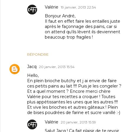
Valérie
19 janvier, 2013 22:54
Bonjour André,
Il faut en effet faire les entailles juste
après le façonnage des pains, car si
on attend qu'ils lèvent ils deviennent
beaucoup trop fragiles !
RÉPONDRE
Jacq
20 janvier, 2013 15:54
Hello,
En plein brioche butchy et j ai envie de faire
ces petits pains au lait !!!! Puis je les congeler ?
Et a quel moment ? Encore merci chère
Valérie pour tes recettes a croquer ! Toutes
plus appétissantes les unes que les autres !!!!
Et vive les brioches et autres gâteaux ! Plein
de bises poudrées de farine et sucre vanillé :-)
Valérie
20 janvier, 2013 15:59
Salut Jacq ! Ca fait plaisir de te revoir