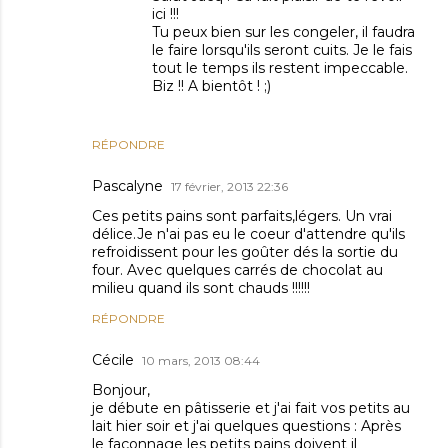
ici !!!
Tu peux bien sur les congeler, il faudra
le faire lorsqu'ils seront cuits. Je le fais
tout le temps ils restent impeccable.
Biz !! A bientôt ! ;)
RÉPONDRE
Pascalyne
17 février, 2013 22:36
Ces petits pains sont parfaits,légers. Un vrai
délice.Je n'ai pas eu le coeur d'attendre qu'ils
refroidissent pour les goûter dés la sortie du
four. Avec quelques carrés de chocolat au
milieu quand ils sont chauds !!!!!!
RÉPONDRE
Cécile
10 mars, 2013 08:44
Bonjour,
je débute en pâtisserie et j'ai fait vos petits au
lait hier soir et j'ai quelques questions : Après
le façonnage les petits pains doivent il