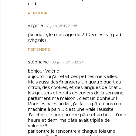
end.
RÉPONDRE
virginie
01 juin, 2013 21:08
j'ai oublié, le message de 21h05 c'est virgtad
(virginie)
RÉPONDRE
stéphanie
03 juin, 2013 18:24
bonjour Valérie
aujourd'hui j'ai refait ces petites merveilles.
Mais aussi des financiers, un quatre quart au
citron, des cookies, et des langues de chat ...
les gouters et petits déjeuners de la semaine
parfument ma maison , c'est un bonheur !
Pour les pains au lait, j'ai fait la pâte dans ma
machine à pain ... c'est une vraie réussite !!
J'ai choisi le programme pâte et au bout d'une
heure et demi ma pâte avait triplée de
volume !!
par contre je rencontre à chaque fois une