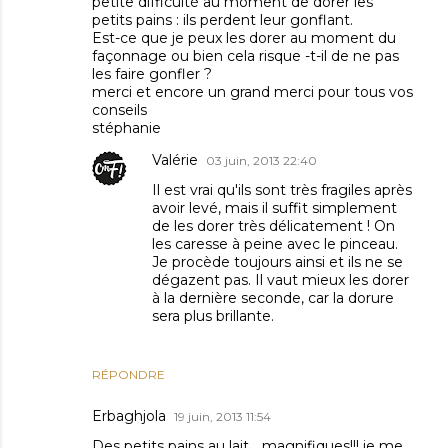
petite difficulté au moment de dorer les
petits pains : ils perdent leur gonflant.
Est-ce que je peux les dorer au moment du
façonnage ou bien cela risque -t-il de ne pas
les faire gonfler ?
merci et encore un grand merci pour tous vos
conseils
stéphanie
Valérie
03 juin, 2013 22:40
Il est vrai qu'ils sont très fragiles après
avoir levé, mais il suffit simplement
de les dorer très délicatement ! On
les caresse à peine avec le pinceau.
Je procède toujours ainsi et ils ne se
dégazent pas. Il vaut mieux les dorer
à la dernière seconde, car la dorure
sera plus brillante.
RÉPONDRE
Erbaghjola
19 juin, 2013 11:54
Des petits pains au lait... magnifiques!!! je me