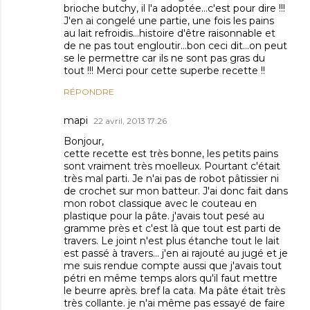
brioche butchy, il l'a adoptée...c'est pour dire !!!
J'en ai congelé une partie, une fois les pains
au lait refroidis...histoire d'être raisonnable et
de ne pas tout engloutir...bon ceci dit...on peut
se le permettre car ils ne sont pas gras du
tout !!! Merci pour cette superbe recette !!
RÉPONDRE
mapi
22 avril, 2013 17:26
Bonjour,
cette recette est très bonne, les petits pains
sont vraiment très moelleux. Pourtant c'était
très mal parti. Je n'ai pas de robot pâtissier ni
de crochet sur mon batteur. J'ai donc fait dans
mon robot classique avec le couteau en
plastique pour la pâte. j'avais tout pesé au
gramme près et c'est là que tout est parti de
travers. Le joint n'est plus étanche tout le lait
est passé à travers... j'en ai rajouté au jugé et je
me suis rendue compte aussi que j'avais tout
pétri en même temps alors qu'il faut mettre
le beurre après. bref la cata. Ma pâte était très
très collante. je n'ai même pas essayé de faire