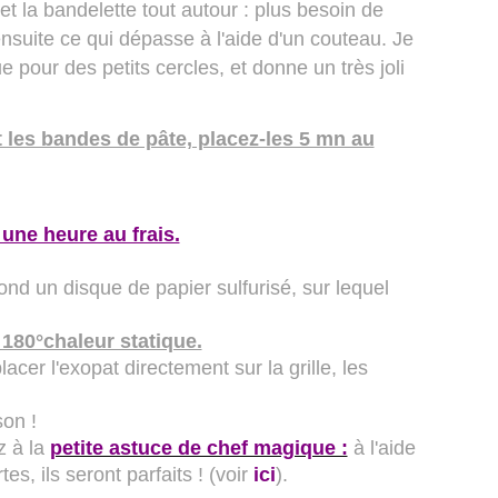
 et la bandelette tout autour : plus besoin de
ensuite ce qui dépasse à l'aide d'un couteau. Je
e pour des petits cercles, et donne un très joli
t les bandes de pâte, placez-les 5 mn au
une heure au frais.
ond un disque de papier sulfurisé, sur lequel
180°chaleur statique.
acer l'exopat directement sur la grille, les
son !
z à la
petite astuce de chef magique :
à l'aide
es, ils seront parfaits ! (voir
ici
).