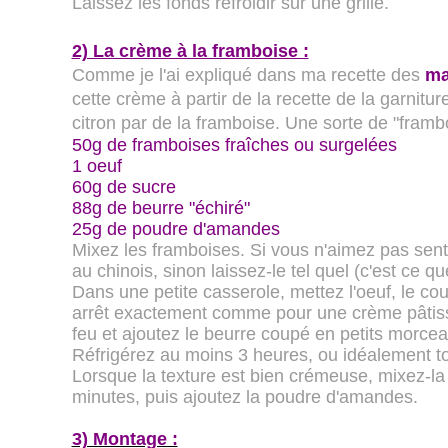
Laissez les fonds refroidir sur une grille.
2) La crème à la framboise :
Comme je l'ai expliqué dans ma recette des
ma
cette crème à partir de la recette de la garnitu
citron par de la framboise. Une sorte de "frambo
50g de framboises fraîches ou surgelées
1 oeuf
60g de sucre
88g de beurre "échiré"
25g de poudre d'amandes
Mixez les framboises. Si vous n'aimez pas senti
au chinois, sinon laissez-le tel quel (c'est ce que 
Dans une petite casserole, mettez l'oeuf, le co
arrêt exactement comme pour une crème pâtissi
feu et ajoutez le beurre coupé en petits morcea
Réfrigérez au moins 3 heures, ou idéalement to
Lorsque la texture est bien crémeuse, mixez-l
minutes, puis ajoutez la poudre d'amandes.
3) Montage :