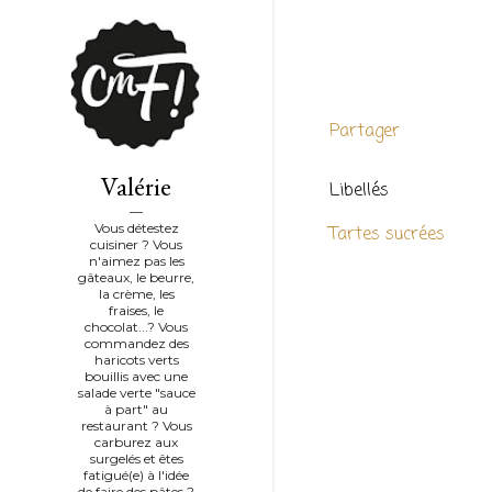
Partager
Valérie
Libellés
Vous détestez
Tartes sucrées
cuisiner ? Vous
n'aimez pas les
gâteaux, le beurre,
la crème, les
fraises, le
chocolat...? Vous
commandez des
haricots verts
bouillis avec une
salade verte "sauce
à part" au
restaurant ? Vous
carburez aux
surgelés et êtes
fatigué(e) à l'idée
de faire des pâtes ?