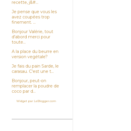
recette, j&#...
Je pense que vous les
avez coupées trop
finement. ...
Bonjour Valérie, tout
d'abord merci pour
toute...
A la place du beurre en
version vegétale?
Je fais du pain Sarde, le
carasau. C'est une t...
Bonjour, peut-on
remplacer la poudre de
coco par d...
Widget par LeBlogger.com