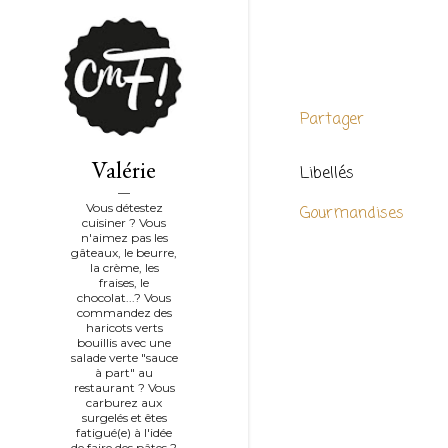
Partager
Valérie
Libellés
Vous détestez
Gourmandises
cuisiner ? Vous
n'aimez pas les
gâteaux, le beurre,
la crème, les
fraises, le
chocolat...? Vous
commandez des
haricots verts
bouillis avec une
salade verte "sauce
à part" au
restaurant ? Vous
carburez aux
surgelés et êtes
fatigué(e) à l'idée
de faire des pâtes ?