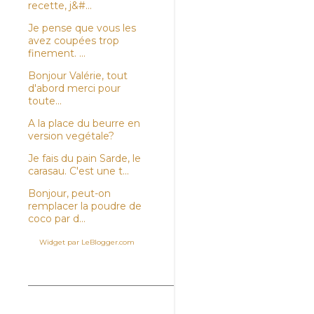
recette, j&#...
Je pense que vous les
avez coupées trop
finement. ...
Bonjour Valérie, tout
d'abord merci pour
toute...
A la place du beurre en
version vegétale?
Je fais du pain Sarde, le
carasau. C'est une t...
Bonjour, peut-on
remplacer la poudre de
coco par d...
Widget par LeBlogger.com