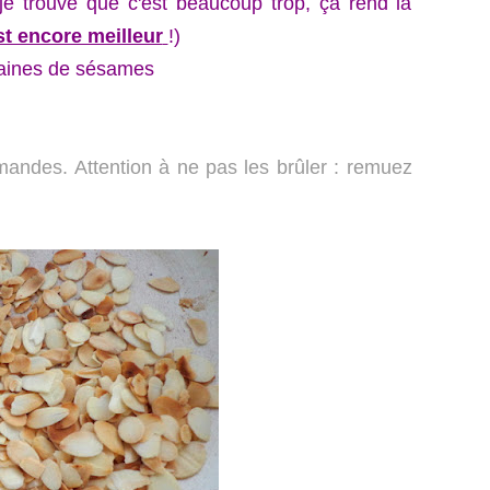
je trouve que c'est beaucoup trop, ça rend la
st encore meilleur
!)
raines de sésames
andes. Attention à ne pas les brûler : remuez