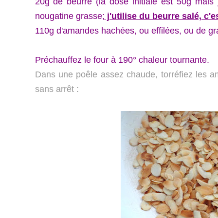
20g de beurre (la dose initiale est 50g mais 
nougatine grasse;
j'utilise
du beurre salé, c'e
110g d'amandes hachées, ou effilées, ou de g
Préchauffez le four à 190° chaleur tournante.
Dans une poêle assez chaude, torréfiez les am
sans arrêt :