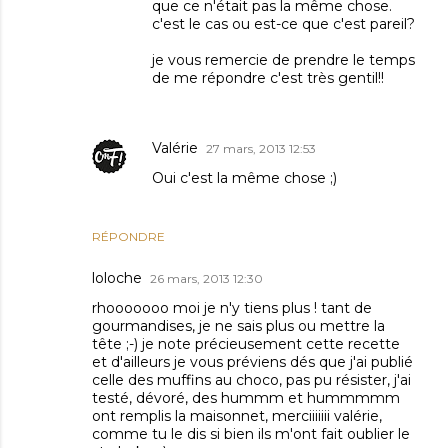
que ce n'était pas la même chose.
c'est le cas ou est-ce que c'est pareil?
je vous remercie de prendre le temps
de me répondre c'est très gentil!!
Valérie
27 mars, 2013 12:53
Oui c'est la même chose ;)
RÉPONDRE
loloche
26 mars, 2013 12:30
rhooooooo moi je n'y tiens plus ! tant de
gourmandises, je ne sais plus ou mettre la
tête ;-) je note précieusement cette recette
et d'ailleurs je vous préviens dés que j'ai publié
celle des muffins au choco, pas pu résister, j'ai
testé, dévoré, des hummm et hummmmm
ont remplis la maisonnet, merciiiiiii valérie,
comme tu le dis si bien ils m'ont fait oublier le