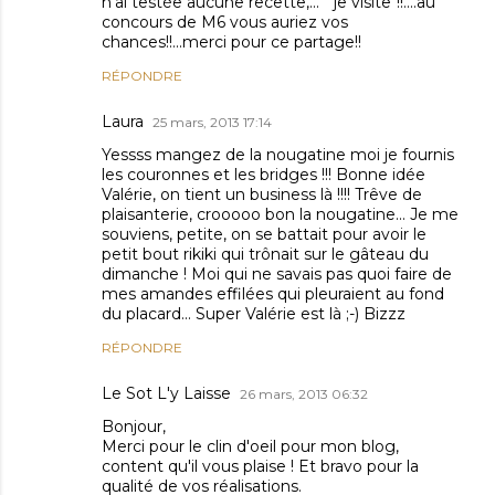
n'ai testée aucune recette,... " je visite"!!....au
concours de M6 vous auriez vos
chances!!...merci pour ce partage!!
RÉPONDRE
Laura
25 mars, 2013 17:14
Yessss mangez de la nougatine moi je fournis
les couronnes et les bridges !!! Bonne idée
Valérie, on tient un business là !!!! Trêve de
plaisanterie, crooooo bon la nougatine... Je me
souviens, petite, on se battait pour avoir le
petit bout rikiki qui trônait sur le gâteau du
dimanche ! Moi qui ne savais pas quoi faire de
mes amandes effilées qui pleuraient au fond
du placard... Super Valérie est là ;-) Bizzz
RÉPONDRE
Le Sot L'y Laisse
26 mars, 2013 06:32
Bonjour,
Merci pour le clin d'oeil pour mon blog,
content qu'il vous plaise ! Et bravo pour la
qualité de vos réalisations.