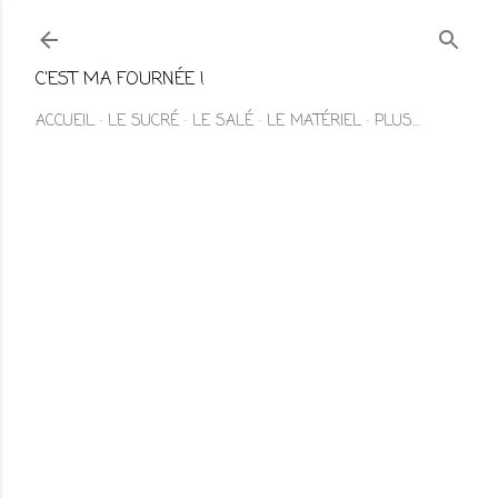
Accéder au contenu principal
C'EST MA FOURNÉE !
ACCUEIL
LE SUCRÉ
LE SALÉ
LE MATÉRIEL
PLUS…