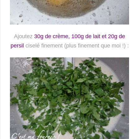
Ajoutez
30g de crème, 100g de lait et 20g de
persil
ciselé finement (plus finement que moi !) :