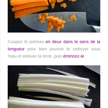
Coupez le poireau
en deux dans le sens de la
longueur
pour bien pouvoir le nettoyer sous
l'eau et enlever la terre, puis
émincez-le
: