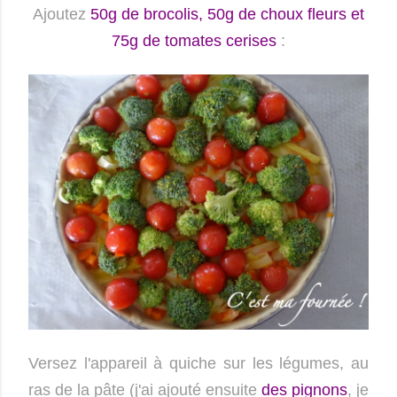
Ajoutez
50g de brocolis, 50g de choux fleurs et
75g de tomates cerises
:
Versez l'appareil à quiche sur les légumes, au
ras de la pâte (j'ai ajouté ensuite
des pignons
, je