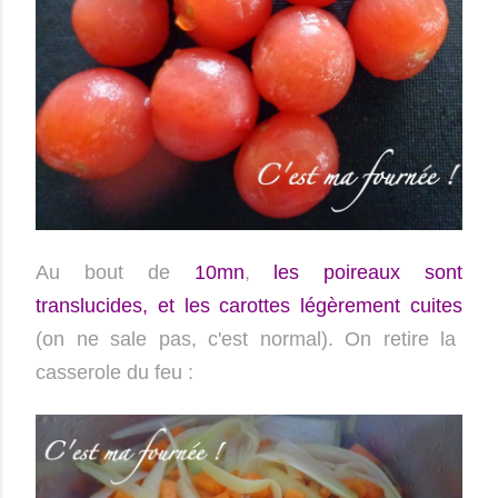
Au bout de
10mn
,
les poireaux sont
translucides, et les carottes légèrement cuites
(on ne sale pas, c'est normal). On retire la
casserole du feu :