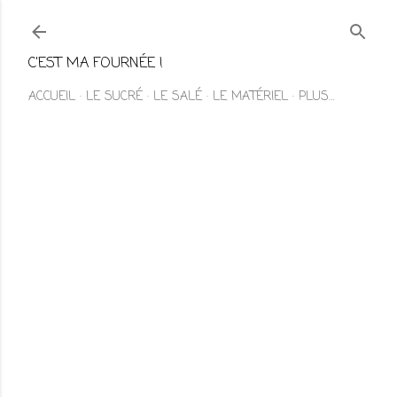
Accéder au contenu principal
C'EST MA FOURNÉE !
ACCUEIL
LE SUCRÉ
LE SALÉ
LE MATÉRIEL
PLUS…