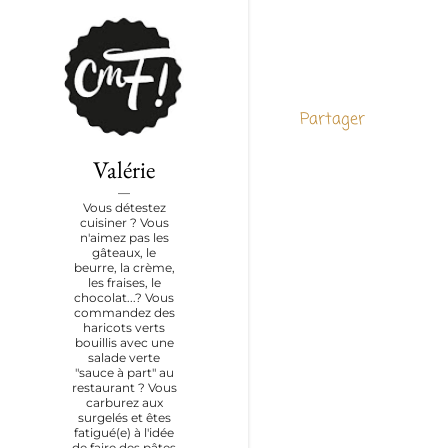
Partager
Valérie
Vous détestez
cuisiner ? Vous
n'aimez pas les
gâteaux, le
beurre, la crème,
les fraises, le
chocolat...? Vous
commandez des
haricots verts
bouillis avec une
salade verte
"sauce à part" au
restaurant ? Vous
carburez aux
surgelés et êtes
fatigué(e) à l'idée
de faire des pâtes