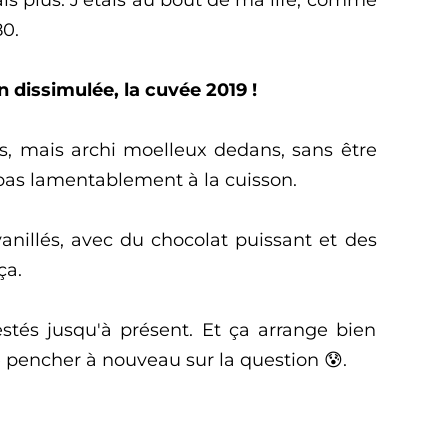
ais plus. J'étais au bout de ma life, comme
80.
 dissimulée, la cuvée 2019 !
s, mais archi moelleux dedans, sans être
t pas lamentablement à la cuisson.
anillés, avec du chocolat puissant et des
 ça.
estés jusqu'à présent. Et ça arrange bien
e pencher à nouveau sur la question 😰.