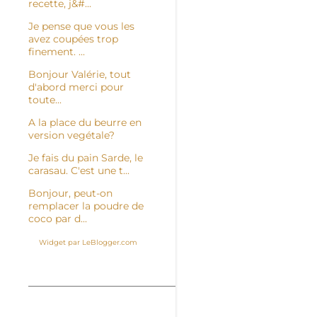
recette, j&#...
Je pense que vous les
avez coupées trop
finement. ...
Bonjour Valérie, tout
d'abord merci pour
toute...
A la place du beurre en
version vegétale?
Je fais du pain Sarde, le
carasau. C'est une t...
Bonjour, peut-on
remplacer la poudre de
coco par d...
Widget par LeBlogger.com