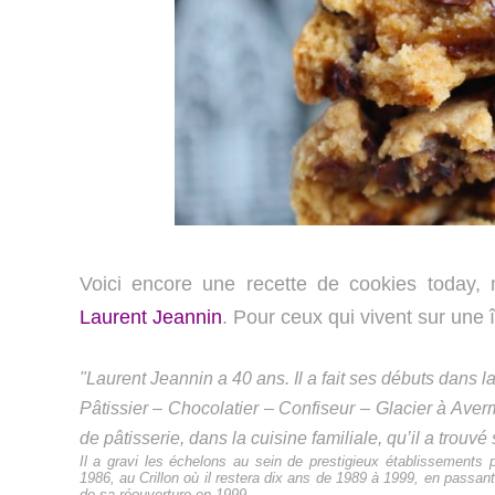
Voici encore une recette de cookies today, 
Laurent Jeannin
. Pour ceux qui vivent sur une 
"Laurent Jeannin a 40 ans. Il a fait ses débuts dans 
Pâtissier – Chocolatier – Confiseur – Glacier à Averm
de pâtisserie, dans la cuisine familiale, qu’il a trouvé 
Il a gravi les échelons au sein de prestigieux établissements
1986, au Crillon où il restera dix ans de 1989 à 1999, en passant 
de sa réouverture en 1999.