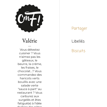
Partager
Valérie
Libellés
Vous détestez
Biscuits
cuisiner ? Vous
n'aimez pas les
gâteaux, le
beurre, la crème,
les fraises, le
chocolat...? Vous
commandez des
haricots verts
bouillis avec une
salade verte
"sauce à part" au
restaurant ? Vous
carburez aux
surgelés et êtes
fatigué(e) à l'idée
de faire des pâtes