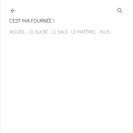
Accéder au contenu principal
C'EST MA FOURNÉE !
ACCUEIL
LE SUCRÉ
LE SALÉ
LE MATÉRIEL
PLUS…