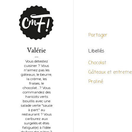
Partager
Valérie
Libellés
Vous détestez
Chocolat
cuisiner ? Vous
n'aimez pas les
Gâteaux et entreme
gâteaux, le beurre,
la crème, les
Praliné
fraises, le
chocolat...? Vous
commandez des
haricots verts
bouillis avec une
salade verte "sauce
à part" au
restaurant ? Vous
carburez aux
surgelés et êtes
fatigué(e) à l'idée
de faire des pâtes ?