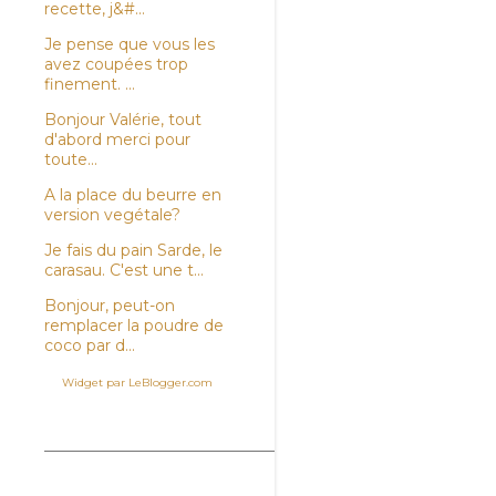
recette, j&#...
Je pense que vous les
avez coupées trop
finement. ...
Bonjour Valérie, tout
d'abord merci pour
toute...
A la place du beurre en
version vegétale?
Je fais du pain Sarde, le
carasau. C'est une t...
Bonjour, peut-on
remplacer la poudre de
coco par d...
Widget par LeBlogger.com