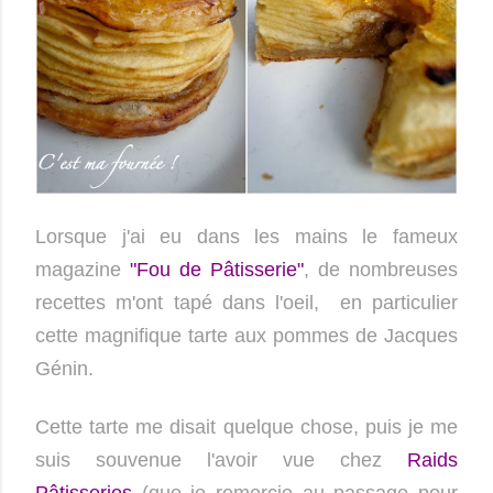
Lorsque j'ai eu dans les mains le fameux
magazine
"Fou de Pâtisserie"
, de nombreuses
recettes m'ont tapé dans l'oeil, en particulier
cette magnifique tarte aux pommes de Jacques
Génin.
Cette tarte me disait quelque chose, puis je me
suis souvenue l'avoir vue chez
Raids
Pâtisseries
(que je remercie au passage pour