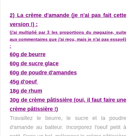
2) La crème d'amande (je n'ai pas fait cette
version !) :
(j'ai multiplié par 3 les proportions du magazine, suite
aux commentaires que j'ai reçu, mais je n'ai pas essayé)
:
60g de beurre
60g de sucre glace
60g de poudre d'amandes
45g d'oeuf
18g de rhum
30g de crème pâtissière (oui, il faut faire une
crème pâtissière !)
Travaillez le beurre, le sucre et la poudre
d'amande au batteur. Incorporez l'oeuf petit à