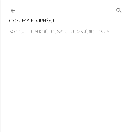
Accéder au contenu principal
C'EST MA FOURNÉE !
ACCUEIL
LE SUCRÉ
LE SALÉ
LE MATÉRIEL
PLUS…