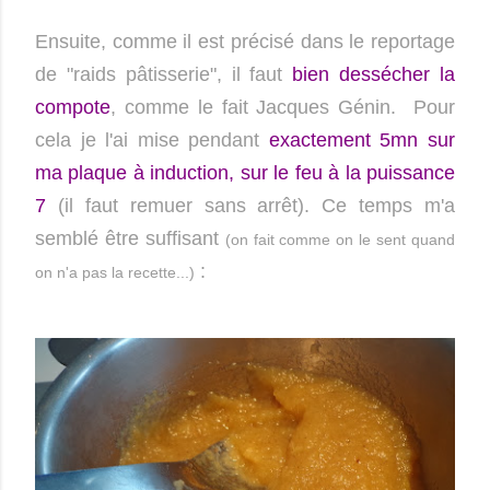
Ensuite, comme il est précisé dans le reportage
de "raids pâtisserie", il faut
bien dessécher la
compote
, comme le fait Jacques Génin. Pour
cela je l'ai mise pendant
exactement 5mn sur
ma plaque à induction, sur le feu à la puissance
7
(il faut remuer sans arrêt). Ce temps m'a
semblé être suffisant
(on fait comme on le sent quand
:
on n'a pas la recette...)