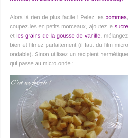
Alors là rien de plus facile ! Pelez les
pommes
,
coupez-les en petits morceaux, ajoutez le
sucre
et
les grains de la gousse de vanille
, mélangez
bien et filmez parfaitement (il faut du film micro
ondable). Sinon utilisez un récipient hermétique
qui passe au micro-onde :