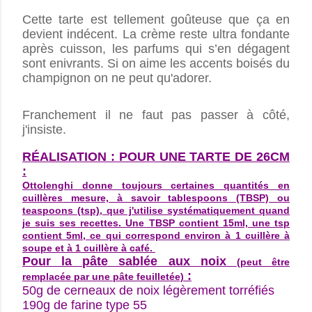
Cette tarte est tellement goûteuse que ça en
devient indécent. La crème reste ultra fondante
après cuisson, les parfums qui s’en dégagent
sont enivrants. Si on aime les accents boisés du
champignon on ne peut qu'adorer.
Franchement il ne faut pas passer à côté,
j'insiste.
RÉALISATION : POUR UNE TARTE DE 26CM
:
Ottolenghi donne toujours certaines quantités en
cuillères mesure, à savoir tablespoons (TBSP) ou
teaspoons (tsp), que j'utilise systématiquement quand
je suis ses recettes. Une TBSP contient 15ml, une tsp
contient 5ml, ce qui correspond environ à 1 cuillère à
soupe et à 1 cuillère à café.
Pour la pâte sablée aux noix
(peut être
:
remplacée par une pâte feuilletée)
50g de cerneaux de noix légèrement torréfiés
190g de farine type 55