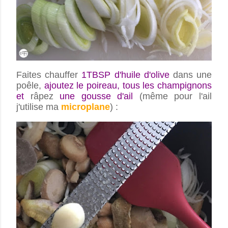
Faites chauffer
1TBSP d'huile d'olive
dans une
poêle,
ajoutez le poireau, tous les champignons
et
râpez
une gousse d'ail
(même pour l'ail
j'utilise ma
microplane
) :