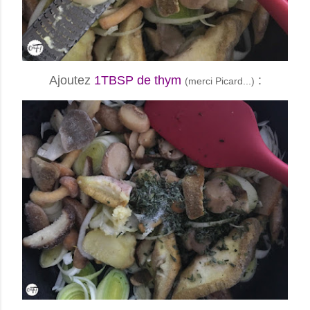
Ajoutez
1TBSP de thym
:
(merci Picard...)