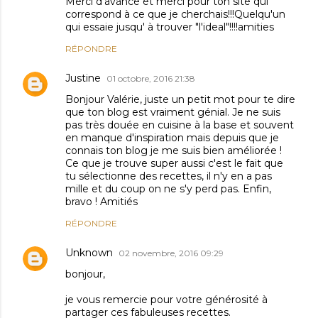
Merci d'avance et merci pour ton site qui
correspond à ce que je cherchais!!!Quelqu'un
qui essaie jusqu' à trouver "l'ideal"!!!!amities
RÉPONDRE
Justine
01 octobre, 2016 21:38
Bonjour Valérie, juste un petit mot pour te dire
que ton blog est vraiment génial. Je ne suis
pas très douée en cuisine à la base et souvent
en manque d'inspiration mais depuis que je
connais ton blog je me suis bien améliorée !
Ce que je trouve super aussi c'est le fait que
tu sélectionne des recettes, il n'y en a pas
mille et du coup on ne s'y perd pas. Enfin,
bravo ! Amitiés
RÉPONDRE
Unknown
02 novembre, 2016 09:29
bonjour,
je vous remercie pour votre générosité à
partager ces fabuleuses recettes.