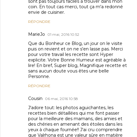
sont pas toujours faciles à trouver dans mon
coin. En tout cas merci, tout ça m'a redonné
envie de cuisiner.
RÉPONDRE
MarieJo
01 mai, 2016 10:52
Que du Bonheur ce Blog, un jour on le visite
puis on revient et on ne s'en lasse pas. Merci
pour votre travail les recette sont Hyper
explicite. Votre Bonne Humeur est agréable à
lire! En bref, Super blog, Magnifique recette et
sans aucun doute vous êtes une belle
Personne.
RÉPONDRE
Cousin
06 mai, 2016 10:58
J'adore tout: les photos aguichantes, les
recettes bien détaillées qui me font passer
pour la meilleure des mamans, des amies et
des chéries en amenant des étoiles dans les
yeux à chaque fournée!! J'ai cru comprendre
que Valrhona est une valeur sûre en matière