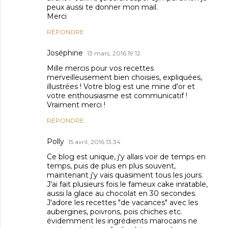
peux aussi te donner mon mail.
Merci
RÉPONDRE
Joséphine
13 mars, 2016 19:12
Mille mercis pour vos recettes
merveilleusement bien choisies, expliquées,
illustrées ! Votre blog est une mine d'or et
votre enthousiasme est communicatif !
Vraiment merci !
RÉPONDRE
Polly
15 avril, 2016 13:34
Ce blog est unique, j'y allais voir de temps en
temps, puis de plus en plus souvent,
maintenant j'y vais quasiment tous les jours.
J'ai fait plusieurs fois le fameux cake inratable,
aussi la glace au chocolat en 30 secondes.
J'adore les recettes "de vacances" avec les
aubergines, poivrons, pois chiches etc.
évidemment les ingrédients marocains ne