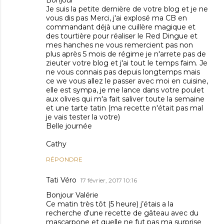
Bonjour
Je suis la petite dernière de votre blog et je ne
vous dis pas Merci, j'ai explosé ma CB en
commandant déjà une cuillère magique et
des tourtière pour réaliser le Red Dingue et
mes hanches ne vous remercient pas non
plus après 5 mois de régime je n'arrete pas de
zieuter votre blog et j'ai tout le temps faim. Je
ne vous connais pas depuis longtemps mais
ce we vous allez le passer avec moi en cuisine,
elle est sympa, je me lance dans votre poulet
aux olives qui m'a fait saliver toute la semaine
et une tarte tatin (ma recette n'était pas mal
je vais tester la votre)
Belle journée
Cathy
RÉPONDRE
Tati Véro
17 février, 2017 10:16
Bonjour Valérie
Ce matin très tôt (5 heure) j’étais a la
recherche d'une recette de gâteau avec du
mascarpone et quelle ne fut pas ma surprise