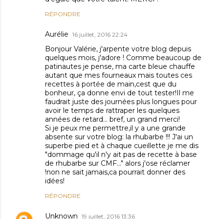
RÉPONDRE
Aurélie
16 juillet, 2016 22:24
Bonjour Valérie, j'arpente votre blog depuis
quelques mois, j'adore ! Comme beaucoup de
patinautes je pense, ma carte bleue chauffe
autant que mes fourneaux mais toutes ces
recettes à portée de main,cest que du
bonheur, ça donne envi de tout tester!Il me
faudrait juste des journées plus longues pour
avoir le temps de rattraper les quelques
années de retard... bref, un grand merci!
Si je peux me permettre,il y a une grande
absente sur votre blog: la rhubarbe !!! J'ai un
superbe pied et à chaque cueillette je me dis
"dommage qu'il n'y ait pas de recette à base
de rhubarbe sur CMF..." alors j'ose réclamer
!non ne sait jamais,ca pourrait donner des
idées!
RÉPONDRE
Unknown
19 juillet, 2016 13:36