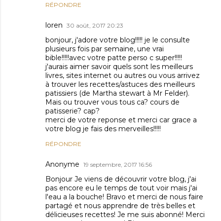
RÉPONDRE
loren
30 août, 2017 20:23
bonjour, j'adore votre blog!!!!! je le consulte
plusieurs fois par semaine, une vrai
bible!!!!!avec votre patte perso c super!!!!!
j'aurais aimer savoir quels sont les meilleurs
livres, sites internet ou autres ou vous arrivez
à trouver les recettes/astuces des meilleurs
patissiers (de Martha stewart à Mr Felder).
Mais ou trouver vous tous ca? cours de
patisserie? cap?
merci de votre reponse et merci car grace a
votre blog je fais des merveilles!!!!!
RÉPONDRE
Anonyme
19 septembre, 2017 16:56
Bonjour Je viens de découvrir votre blog, j'ai
pas encore eu le temps de tout voir mais j'ai
l'eau a la bouche! Bravo et merci de nous faire
partagé et nous apprendre de très belles et
délicieuses recettes! Je me suis abonné! Merci