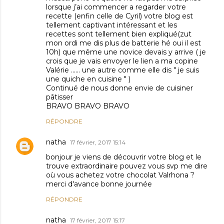
lorsque j’ai commencer a regarder votre
recette (enfin celle de Cyril) votre blog est
tellement captivant intéressant et les
recettes sont tellement bien expliqué(zut
mon ordi me dis plus de batterie hé oui il est
10h) que même une novice devais y arrive ( je
crois que je vais envoyer le lien a ma copine
Valérie ...... une autre comme elle dis " je suis
une quiche en cuisine " )
Continué de nous donne envie de cuisiner
pâtisser
BRAVO BRAVO BRAVO
RÉPONDRE
natha
17 février, 2017 15:14
bonjour je viens de découvrir votre blog et le
trouve extraordinaire pouvez vous svp me dire
où vous achetez votre chocolat Valrhona ?
merci d'avance bonne journée
RÉPONDRE
natha
17 février, 2017 15:17