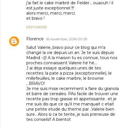
j'ai fait le cake marbré de Felder... ouaouh ! il
est juste exceptionnel !!!
alors merci, merci, merci.
et bravo !
RÉPONDRE
Florence
16 novembre, 2016 00:39
Salut Valerie, bravo pour ce blog qui m'a
changé la vie depuis un an. Je te suis depuis
Madrid :-))! A la maison tu es connue, tous nos
proches connaissent Valerie hé hé...
J ai deja essaye quelques unes de tes
recettes: la pate a pizza (exceptionnelle), le
millefeuilles, le cake marbre, le brownie
...BRAVO!
Je me suis mise recemment a faire du granola
et barre de cereales. PAs facile de trouver une
recette pas trop grasse et appetissante.. et je
me suis dis que ce qu'il me manquait c etait
une petite etude du theme par ..Valerie bien
sure.. Alors si ca te tente, je suis preneuse de
tes conseils!! A bientot