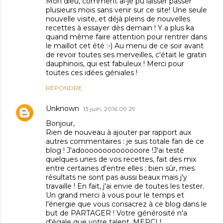
Mon dieu, comment ai-je pu laisser passer
plusieurs mois sans venir sur ce site! Une seule
nouvelle visite, et déjà pleins de nouvelles
recettes à essayer dès demain ! Y a plus ka
quand même faire attention pour rentrer dans
le maillot cet été :-) Au menu de ce soir avant
de revoir toutes ses merveilles, c'était le gratin
dauphinois, qui est fabuleux ! Merci pour
toutes ces idées géniales !
RÉPONDRE
Unknown
13 juin, 2016 09:29
Bonjour,
Rien de nouveau à ajouter par rapport aux
autres commentaires : je suis totale fan de ce
blog ! J'adoooooooooooooore !J'ai testé
quelques unes de vos recettes, fait des mix
entre certaines d'entre elles ; bien sûr, mes
résultats ne sont pas aussi beaux mais j'y
travaille ! En fait, j'ai envie de toutes les tester.
Un grand merci à vous pour le temps et
l'énergie que vous consacrez à ce blog dans le
but de PARTAGER ! Votre générosité n'a
d'égale que votre talent. MERCI !