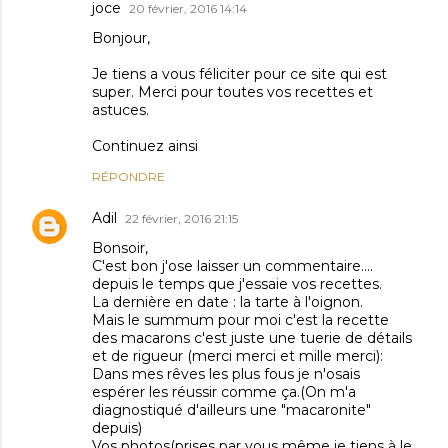
joce
20 février, 2016 14:14
Bonjour,
Je tiens a vous féliciter pour ce site qui est
super. Merci pour toutes vos recettes et
astuces.
Continuez ainsi
RÉPONDRE
Adil
22 février, 2016 21:15
Bonsoir,
C'est bon j'ose laisser un commentaire....
depuis le temps que j'essaie vos recettes.
La dernière en date : la tarte à l'oignon.
Mais le summum pour moi c'est la recette
des macarons c'est juste une tuerie de détails
et de rigueur (merci merci et mille merci):
Dans mes rêves les plus fous je n'osais
espérer les réussir comme ça.(On m'a
diagnostiqué d'ailleurs une "macaronite"
depuis)
Vos photos(prises par vous même je tiens à le