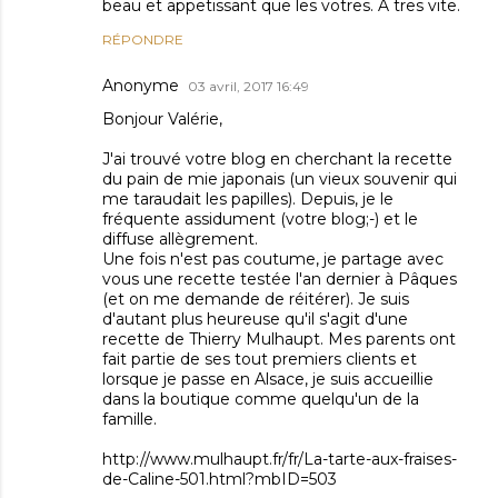
beau et appetissant que les votres. A tres vite.
RÉPONDRE
Anonyme
03 avril, 2017 16:49
Bonjour Valérie,
J'ai trouvé votre blog en cherchant la recette
du pain de mie japonais (un vieux souvenir qui
me taraudait les papilles). Depuis, je le
fréquente assidument (votre blog;-) et le
diffuse allègrement.
Une fois n'est pas coutume, je partage avec
vous une recette testée l'an dernier à Pâques
(et on me demande de réitérer). Je suis
d'autant plus heureuse qu'il s'agit d'une
recette de Thierry Mulhaupt. Mes parents ont
fait partie de ses tout premiers clients et
lorsque je passe en Alsace, je suis accueillie
dans la boutique comme quelqu'un de la
famille.
http://www.mulhaupt.fr/fr/La-tarte-aux-fraises-
de-Caline-501.html?mbID=503