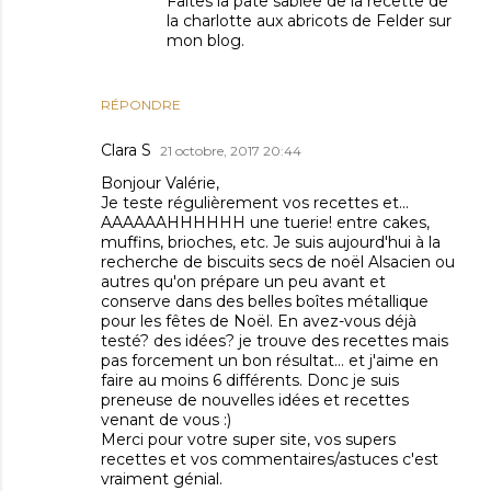
Faites la pâte sablée de la recette de
la charlotte aux abricots de Felder sur
mon blog.
RÉPONDRE
Clara S
21 octobre, 2017 20:44
Bonjour Valérie,
Je teste régulièrement vos recettes et...
AAAAAAHHHHHH une tuerie! entre cakes,
muffins, brioches, etc. Je suis aujourd'hui à la
recherche de biscuits secs de noël Alsacien ou
autres qu'on prépare un peu avant et
conserve dans des belles boîtes métallique
pour les fêtes de Noël. En avez-vous déjà
testé? des idées? je trouve des recettes mais
pas forcement un bon résultat... et j'aime en
faire au moins 6 différents. Donc je suis
preneuse de nouvelles idées et recettes
venant de vous :)
Merci pour votre super site, vos supers
recettes et vos commentaires/astuces c'est
vraiment génial.