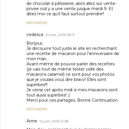
de chocolat à pâtisserie, alors allez sur vente-
privee oùil y a une vente jusque mardi 9. Et
dites moi ce qu'il faut surtout prendre!!
RÉPONDRE
cedesca
21 mai, 2016 08:11
Bonjour,
Je découvre tout juste le site en recherchant
une recette de macaron pour l'anniversaire de
mon mari...
Avant même de pouvoir parler des recettes
(je vais tout de même tester celle des
macarons caramel) ce sont pour vos photos
que je voulais vous dire bravo! Elles sont
superbes!!!
Je verrai cet après midi si mes macarons sont
tout aussi superbes! ;)
Merci pour ces partages. Bonne Continuation.
RÉPONDRE
Anne
12 juin, 2016 21:38