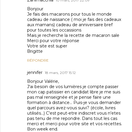
Zanimacchia
10 mars, 2017 22:09
Bonjour
Je fais des macarons pour tous le monde
cadeau de naissance ( moi je fais des cadeaux
aux mamans) cadeau de anniversaire bref
pour toutes les occassions
Mais je recherche la recette de macaron sale
Merci pour votre réponse
Votre site est super
Brigitte
RÉPONDRE
jennifer
18 mars, 2017 15:12
Bonjour Valérie,
J'ai besoin de vos lumières je compte passer
mon cap patissier en candidat libre je me suis
pas mal renseignée et je pense faire une
formation à distance... Puis-je vous demander
quel parcours avez-vous suivi? (école, livres
utilisés...) C'est peut-etre indiscret vous n'etes
pas tenu de me repondre. Dans tout les cas
merci et merci pour votre site et vos recettes.
Bon week end.