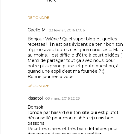
merci
RÉPONDRE
Gaëlle M.
23 février, 2016 17:06
Bonjour Valérie ! Quel super blog et quelles
recettes ! Il n'est pas évident de tenir bon son
régime avec toutes ces gourmandises.... Mais
au moins, il est difficile d'être à court d'idées :)
Merci de partager tout ça avec nous, pour
notre plus grand plaisir. et petite question, à
quand une appli c'est ma fournée ? ;)
Bonne journée à vous !
RÉPONDRE
kissatoi
03 mars, 2016 22:23
Bonsoir,
Tombé par hasard sur ton site qui est plutôt
déconseillé pour mon diabète :) mais bon
passons
Recettes claires et très bien détaillées pour