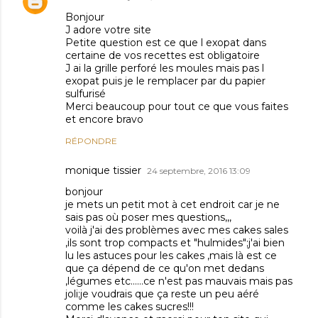
Bonjour
J adore votre site
Petite question est ce que l exopat dans
certaine de vos recettes est obligatoire
J ai la grille perforé les moules mais pas l
exopat puis je le remplacer par du papier
sulfurisé
Merci beaucoup pour tout ce que vous faites
et encore bravo
RÉPONDRE
monique tissier
24 septembre, 2016 13:09
bonjour
je mets un petit mot à cet endroit car je ne
sais pas où poser mes questions,,,
voilà j'ai des problèmes avec mes cakes sales
,ils sont trop compacts et "hulmides";j'ai bien
lu les astuces pour les cakes ,mais là est ce
que ça dépend de ce qu'on met dedans
,légumes etc......ce n'est pas mauvais mais pas
joli;je voudrais que ça reste un peu aéré
comme les cakes sucres!!!