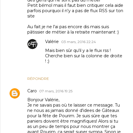
des gens qui ne sont pas du métier
Petit bémol mais il faut bien critiquer cela aide
parfois pourquoi il n'y a pas de flux RSS sur ton
site
Au fait je ne l'ai pas encore dis mais suis
pâtissier de métier à la retraite maintenant :)
Valérie
03 mars, 2016 22:24
Mais bien sûr qu'il y a le flux rss !
Cherche bien sur la colonne de droite
! ;)
RÉPONDRE
Caro
07 mars, 2016 19:25
Bonjour Valérie,
Je ne savais pas où te laisser ce message. Tu
ne nous as jamais donné d'idees de Gâteaux
pour la fête de Pourim. Je suis sûre que tes
paniers doivent être magnifiques! Alors si tu
as un peu de temps pour nous montrer ça
avant Pourim, ça serait super sympa. Sinon je